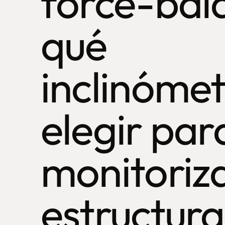
force-bal
qué
inclinóme
elegir par
monitoriz
estructura