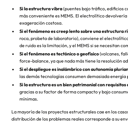
Si la estructura vibra
(puentes bajo tráfico, edificios
más conveniente es MEMS. El electrolítico devolvería 
exageración costosa.
Si el fenómeno es creep lento sobre una estructura r
roca, probeta de laboratorio), conviene el electrolítico 
de ruido es la limitación, y el MEMS si se necesitan 
Si el fenómeno es tectónico o geofísico
(volcanes, fal
force-balance, ya que nada más tiene la resolución a
Si el despliegue es inalámbrico con autonomía plurian
las demás tecnologías consumen demasiada energía p
Si la estructura es un bien patrimonial con requisitos 
gracias a su factor de forma compacto y bajo consum
mínimas.
La mayoría de los proyectos estructurales cae en los casos
distribución de los problemas reales corresponde a su en