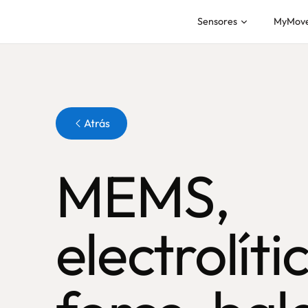
Sensores
MyMov
Botón
Atrás
MEMS,
electrolíti