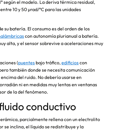
1° según el modelo. La deriva térmica residual,
entre 10 y 50 µrad/°C para las unidades
e su batería. El consumo es del orden de los
nalámbricas
con autonomía plurianual a batería.
uy alta, y el sensor sobrevive a aceleraciones muy
aciones (
puentes
bajo tráfico,
edificios
con
 pero también donde se necesita comunicación
ncima del ruido. No debería usarse en
rorradián ni en medidas muy lentas en ventanas
nsor de la del fenómeno.
 fluido conductivo
 cerámica, parcialmente rellena con un electrolito
se inclina, el líquido se redistribuye y la