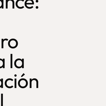
ance:
tro
a la
ación
l