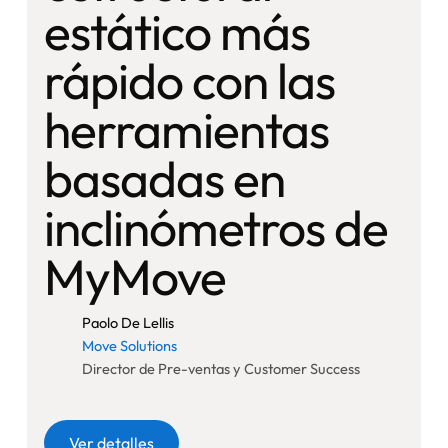
estático más
rápido con las
herramientas
basadas en
inclinómetros de
MyMove
Paolo De Lellis
Move Solutions
Director de Pre-ventas y Customer Success
Botón
Ver detalles