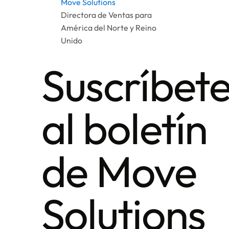
Move Solutions
Directora de Ventas para
América del Norte y Reino
Unido
Suscríbet
al boletín
de Move
Solutions