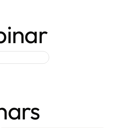
binar
nars