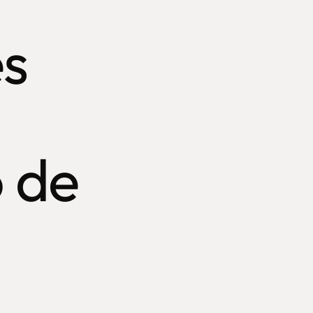
es
 de