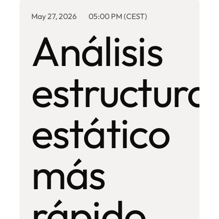
May 27, 2026
05:00 PM (CEST)
Análisis
estructural
estático
más
rápido