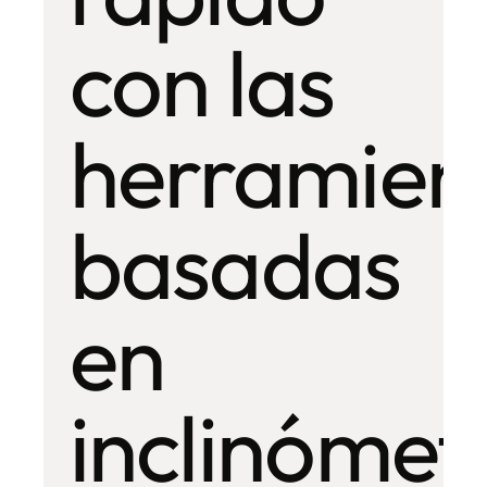
con las
herramien
basadas
en
inclinómet