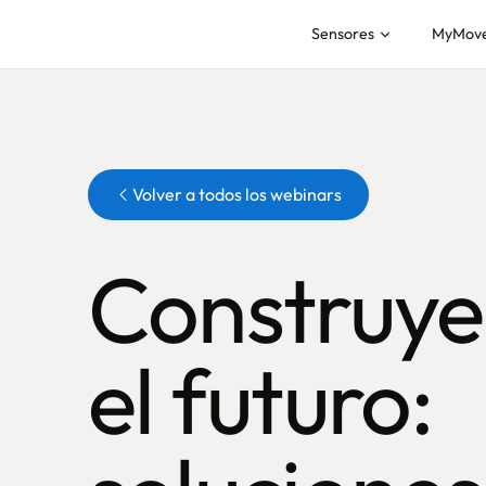
Sensores
MyMov
Botón
Volver a todos los webinars
Construy
el futuro: