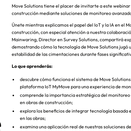
Move Solutions tiene el placer de invitarte a este webina
construcción mediante soluciones de monitoreo avanzad
Únete mientras explicamos el papel del IoT y la IA en el 
construcción, con especial atención a nuestra colaboraci
Mainwaring, Director en Survey Solutions, compartirá ex
demostrando cómo la tecnología de Move Solutions jugó u
estabilidad de las cimentaciones durante fases significa
Lo que aprenderás:
descubre cómo funciona el sistema de Move Solutions
plataforma IoT MyMove para una experiencia de moni
comprende la importancia estratégica del monitoreo c
en obras de construcción;
e
explora los beneficios de integrar tecnología basada e
en las obras;
examina una aplicación real de nuestras soluciones d