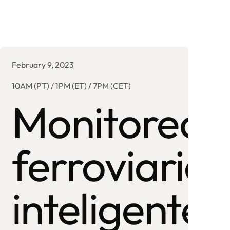
February 9, 2023
10AM (PT) / 1PM (ET) / 7PM (CET)
n
Monitoreo
ferroviario
inteligente