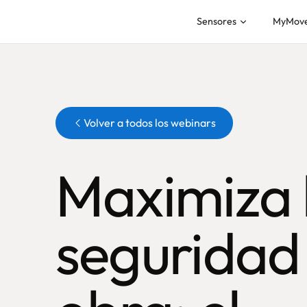
Sensores
MyMov
Botón
Volver a todos los webinars
Maximiza 
seguridad 