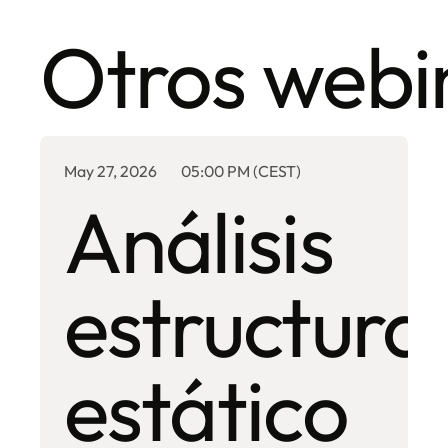
Otros webi
May 27, 2026
05:00 PM (CEST)
Análisis
estructural
estático