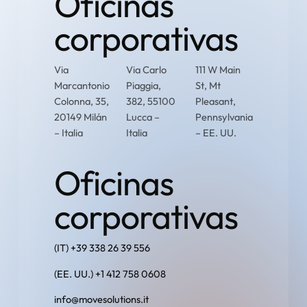
Oficinas
corporativas
Via
Via Carlo
111 W Main
Marcantonio
Piaggia,
St, Mt
Colonna, 35,
382, 55100
Pleasant,
20149 Milán
Lucca –
Pennsylvania
– Italia
Italia
– EE. UU.
Oficinas
corporativas
(IT) +39 338 26 39 556
(EE. UU.) +1 412 758 0608
info@movesolutions.it