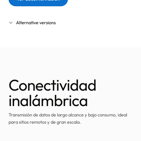
Alternative versions
AXE-STD-LR-2-5-0
Newest version
DECKAXE-SHM
Software version: 3.0
DECKAXE-STD
Software version: 2.0
Conectividad
inalámbrica
Transmisión de datos de largo alcance y bajo consumo, ideal
para sitios remotos y de gran escala.