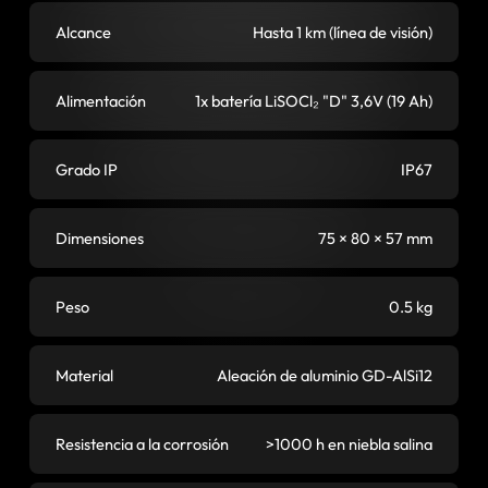
Alcance
Hasta 1 km (línea de visión)
Alimentación
1x batería LiSOCl₂ "D" 3,6V (19 Ah)
Grado IP
IP67
Dimensiones
75 × 80 × 57 mm
Peso
0.5 kg
Material
Aleación de aluminio GD-AlSi12
Resistencia a la corrosión
>1000 h en niebla salina