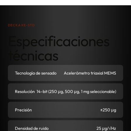
DECKAXE-STD
Especificaciones
técnicas
Tecnología de sensado
Acelerómetro triaxial MEMS
Resolución
14-bit (250 μg, 500 μg, 1 mg seleccionable)
Precisión
±250 μg
Densidad de ruido
25 μg/√Hz