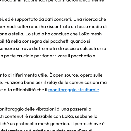
nei, ed è supportato da dati concreti. Una ricerca che
r nodi sotterranei ha riscontrato un tasso medio di
ione a stella. Lo studio ha concluso che LoRa mesh
ilità nella consegna dei pacchetti quando si
ensore si trova dietro metri di roccia o calcestruzzo
la parte cruciale per far arrivare il pacchetto a
nto di riferimento utile. È open source, opera sulle
e. Funziona bene per il relay delle comunicazioni ma
 alta affidabilità che il
monitoraggio strutturale
onitoraggio delle vibrazioni di una passerella
ti contenuti è realizzabile con LoRa, sebbene lo
ziché un protocollo mesh generico. Il punto chiave è
e determina se è adatto a un dato caso d’uso di