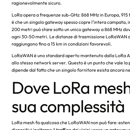
ragionevolmente sicuro.
LoRa opera a frequenze sub-GHz: 868 MHz in Europa, 915 M
è che un singolo gateway spesso copre l’intera campata, incl
200 metri può stare sotto un unico gateway a 868 MHz dove
ogni 30-50 metri. Le distanze di trasmissione LoRaWAN do
raggiungono fino a 15 km in condizioni favorevoli.
LoRaWAN è uno standard aperto mantenuto dalla LoRa Alli
allo stesso network server. Questo è un punto che vale l
dipende dal fatto che un singolo fornitore esista ancora n
Dove LoRa mesh g
sua complessità
LoRa mesh fa qualcosa che LoRaWAN non può fare: estende 
dispositivi inoltrano il traffico dai vicini verso un gatew