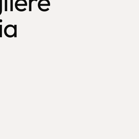
liere
ia