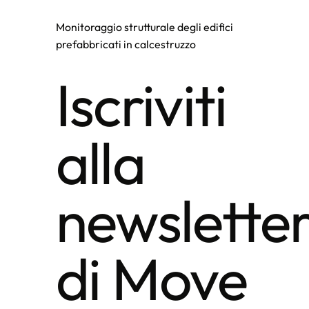
Monitoraggio strutturale degli edifici
prefabbricati in calcestruzzo
Iscriviti
alla
newslette
di Move