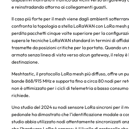
e reinstradando attorno ai collegamenti guasti.
Il caso più forte per il mesh viene dagli ambienti sotterra
confronta la topologia a stella LoRaWAN con LoRa mesh pe
perdita pacchetti cinque volte superiore per la configuraz
supera le tecniche LoRaWAN standard in termini di affidab
trasmette da posizioni critiche per la portata. Quando un s
armato senza linea di vista verso alcun gateway, il relay è 
destinazione.
Meshtastic, il protocollo LoRa mesh più diffuso, offre un pu
bande 868/915 MHz e supporta fino a circa 80 nodi per ret
non è ottimizzato per i cicli di telemetria a basso consumo e
richiede.
Uno studio del 2024 su nodi sensore LoRa sincroni per il m
pedonale ha dimostrato che l’identificazione modale a cos
studio abbia utilizzato nodi attentamente sincronizzati an
che l’hardware LoRa è capace; è il livello di protocollo ch