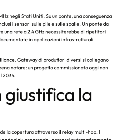
Hz negli Stati Uniti. Su un ponte, una conseguenza
usi i sensori sulle pile e sulle spalle. Un ponte da
 una rete a 2,4 GHz necessiterebbe di ripetitori
cumentate in applicazioni infrastrutturali
ance. Gateway di produttori diversi si collegano
a pena notare: un progetto commissionato oggi non
el 2034.
iustifica la
la copertura attraverso il relay multi-hop. I
ay o nodo sink, scoprendo i percorsi automaticamente