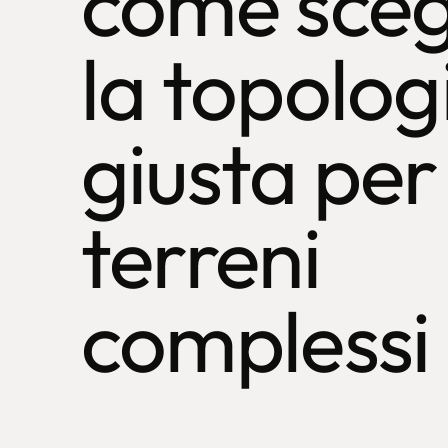
come sceg
la topolog
giusta per
terreni
complessi