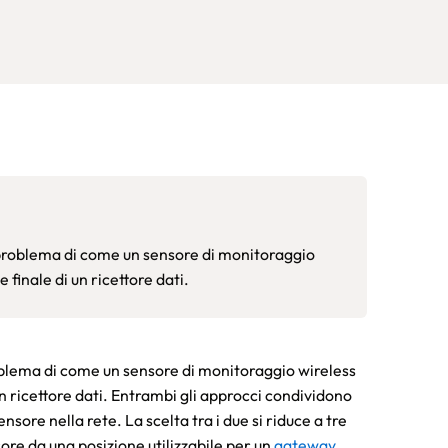
problema di come un sensore di monitoraggio
 finale di un ricettore dati.
blema di come un sensore di monitoraggio wireless
un ricettore dati. Entrambi gli approcci condividono
sore nella rete. La scelta tra i due si riduce a tre
sore da una posizione utilizzabile per un
gateway
,