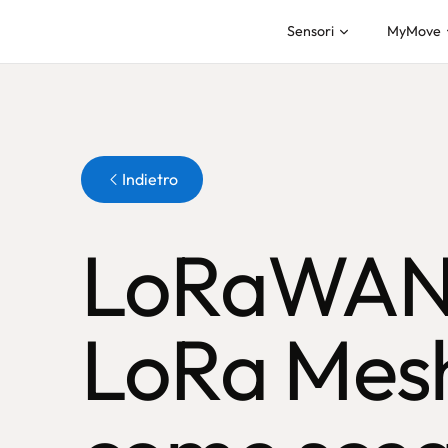
Sensori
MyMove
Pulsante
Indietro
LoRaWAN
LoRa Mes