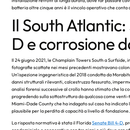
installazione retrofit di lunga durata, dove far passare cavi
batteria oltre cinque anni è il vincolo operativo che conta
Il South Atlantic:
D e corrosione d
Il 24 giugno 2021, le Champlain Towers South a Surfside, i
fotografie scattate nei mesi precedenti mostravano colon
Un'ispezione ingegneristica del 2018 condotta da Morab
danni strutturali rilevanti, calcestruzzo fessurato, imper
analisi forensi successive al crollo hanno stimato che la c
progredendo sulla sottostruttura da qualcosa come venti-tr
Miami-Dade County che ha indagato sul caso ha indicato l'
plausibile per la perdita di capacità a livello di fondazione
La risposta normativa è stata il Florida
Senate Bill 4-D
, p
condominiale o cooperativo con tre piani o più deve ora ef