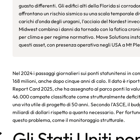
guasto differenti. Gli edifici alti della Florida si corrod
affrontano un rischio sismico su una scala temporale d
carichi d'onda degli uragani, l'acciaio del Nordest invecch
Midwest combina i danni da tornado con la fatica cron
per clima e per regime normativo. Move Solutions insta
questi asset, con presenza operativa negli USA a Mt Pl
Nel 2024 i passaggi giornalieri sui ponti statunitensi in c
168 milioni, anche dopo cinque anni di calo. Il dato è ripo
Report Card 2025, che ha assegnato al parco ponti la valut
46.000 campate classificate come strutturalmente deficitar
una vita utile di progetto di 50 anni. Secondo l'ASCE, il bu
miliardi di dollari rispetto a quanto necessario. Per fort
questo problema, come il monitoraggio strutturale.
r
Gli Stati Uniti n