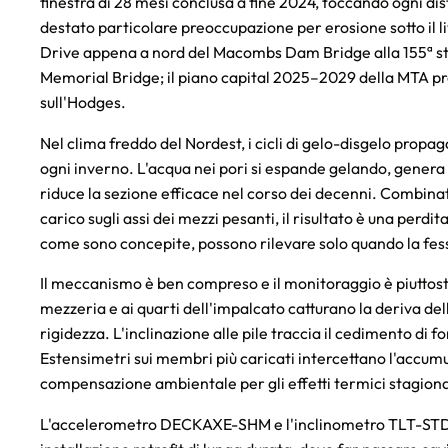
finestra di 28 mesi conclusa a fine 2024, toccando ogni d
destato particolare preoccupazione per erosione sotto il l
Drive appena a nord del Macombs Dam Bridge alla 155ª st
Memorial Bridge; il piano capital 2025–2029 della MTA pr
sull'Hodges.
Nel clima freddo del Nordest, i cicli di gelo-disgelo propa
ogni inverno. L'acqua nei pori si espande gelando, genera p
riduce la sezione efficace nel corso dei decenni. Combinata
carico sugli assi dei mezzi pesanti, il risultato è una perdit
come sono concepite, possono rilevare solo quando la fessu
Il meccanismo è ben compreso e il monitoraggio è piuttosto
mezzeria e ai quarti dell'impalcato catturano la deriva de
rigidezza. L'inclinazione alle pile traccia il cedimento di f
Estensimetri sui membri più caricati intercettano l'accumu
compensazione ambientale per gli effetti termici stagiona
L'accelerometro DECKAXE-SHM e l'inclinometro TLT-STD-L