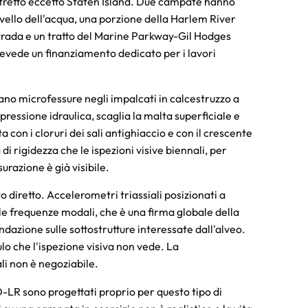
istretto eccetto Staten Island. Due campate hanno
ivello dell'acqua, una porzione della Harlem River
rada e un tratto del Marine Parkway-Gil Hodges
evede un finanziamento dedicato per i lavori
gano microfessure negli impalcati in calcestruzzo a
ressione idraulica, scaglia la malta superficiale e
 con i cloruri dei sali antighiaccio e con il crescente
a di rigidezza che le ispezioni visive biennali, per
razione è già visibile.
 diretto. Accelerometri triassiali posizionati a
lle frequenze modali, che è una firma globale della
ondazione sulle sottostrutture interessate dall'alveo.
lo che l'ispezione visiva non vede. La
li non è negoziabile.
R sono progettati proprio per questo tipo di