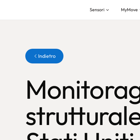
Sensori
MyMove
Pulsante
Indietro
Monitorag
strutturale