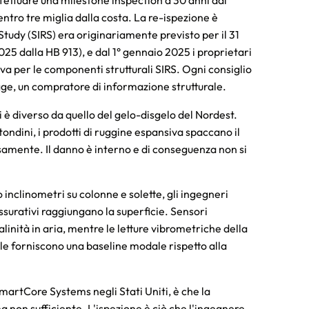
i entro tre miglia dalla costa. La re-ispezione è
Study (SIRS) era originariamente previsto per il 31
5 dalla HB 913), e dal 1° gennaio 2025 i proprietari
rva per le componenti strutturali SIRS. Ogni consiglio
gge, un compratore di informazione strutturale.
i è diverso da quello del gelo-disgelo del Nordest.
tondini, i prodotti di ruggine espansiva spaccano il
samente. Il danno è interno e di conseguenza non si
o inclinometri su colonne e solette, gli ingegneri
ssurativi raggiungano la superficie. Sensori
inità in aria, mentre le letture vibrometriche della
le forniscono una baseline modale rispetto alla
SmartCore Systems negli Stati Uniti, è che la
 non sufficiente. L'ispezione è ciò che l'ingegnere