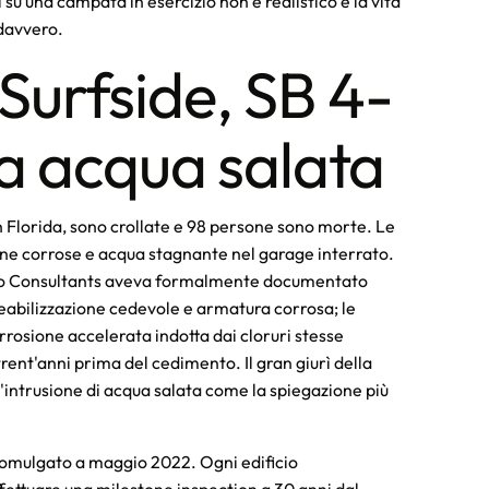
 su una campata in esercizio non è realistico e la vita
 davvero.
 Surfside, SB 4-
a acqua salata
n Florida, sono crollate e 98 persone sono morte. Le
ne corrose e acqua stagnante nel garage interrato.
ito Consultants aveva formalmente documentato
meabilizzazione cedevole e armatura corrosa; le
orrosione accelerata indotta dai cloruri stesse
ent'anni prima del cedimento. Il gran giurì della
intrusione di acqua salata come la spiegazione più
.
romulgato a maggio 2022. Ogni edificio
fettuare una milestone inspection a 30 anni dal