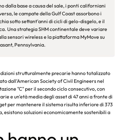
ono dalla base a causa del sale, i ponti californiani
iversa, le campate della Gulf Coast assorbono i
ia sotto settant'anni di cicli di gelo-disgelo, e il
ica. Una strategia SHM continentale deve variare
lla sensori wireless e la piattaforma MyMove su
easant, Pennsylvania.
ondizioni strutturalmente precarie hanno totalizzato
rtato dall'American Society of Civil Engineers nel
azione "C" per il secondo ciclo consecutivo, con
ie e un'età media degli asset di 47 anni a fronte di
dget per mantenere il sistema risulta inferiore di 373
una, esistono soluzioni economicamente sostenibili a
on hanno un