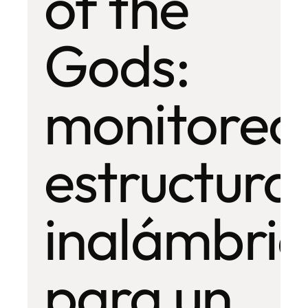
of the
Gods:
monitoreo
estructural
inalámbri
para un