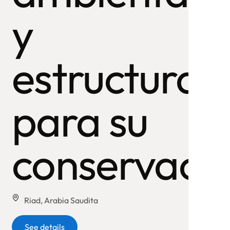
y
estructural
para su
conservaci
Riad, Arabia Saudita
Botón
See details