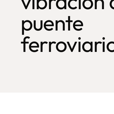
vibración 
puente
ferroviari