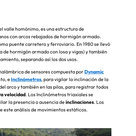
 del valle homónimo, es una estructura de
vanos con arcos rebajados de hormigón armado.
como puente carretero y ferroviario. En 1980 se llevó
ura de hormigón armado con losa y vigas) y también
zamiento, separando así los dos usos.
d inalámbrica de sensores compuesta por
Dynamic
to, e
Inclinómetros
, para vigilar la inclinación de la
del arco y también en las pilas, para registrar todos
lta velocidad
. Los Inclinómetros triaxiales se
ilar la presencia o ausencia de
inclinaciones
. Los
e este análisis de movimientos estáticos.