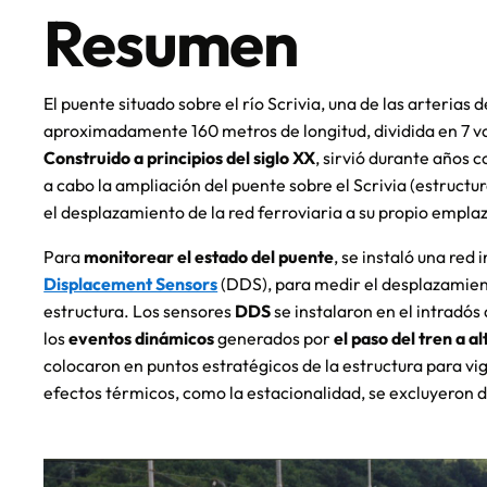
Resumen
El puente situado sobre el río Scrivia, una de las arterias
aproximadamente 160 metros de longitud, dividida en 7 
Construido a principios del siglo XX
, sirvió durante años 
a cabo la ampliación del puente sobre el Scrivia (estruct
el desplazamiento de la red ferroviaria a su propio empla
Para
monitorear el estado del puente
, se instaló una re
Displacement Sensors
(DDS), para medir el desplazamien
estructura. Los sensores
DDS
se instalaron en el intradós 
los
eventos dinámicos
generados por
el paso del tren a a
colocaron en puntos estratégicos de la estructura para vig
efectos térmicos, como la estacionalidad, se excluyeron d