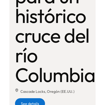
histórico
cruce del
río
Columbia
Cascade Locks, Oregón (EE.UU.)
Botón
See details