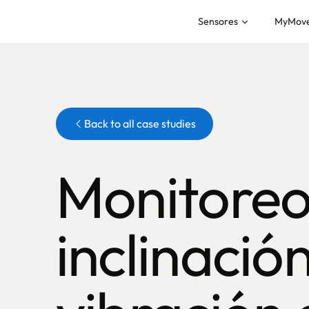
Sensores
MyMov
Botón
Back to all case studies
Monitoreo
inclinación