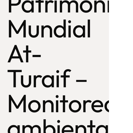
Patrimonio
Mundial
At-
Turaif –
co
Monitoreo
ambiental