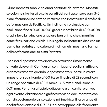
Gli inclinometri sono la colonna portante del sistema. Montati
su colonne strutturali o sulle pareti dei vani ascensore ogni 3-5
piani, formano una catena verticale che ricostruisce il profilo di
deformazione dell'edificio. Un inclinometro biassiale con
risoluzione fino a 0,0000001 gradi e ripetibilità di +/-0,0008
gradi rileva la rotazione angolare ben prima che si manifesti
come fessurazione visibile. Un singolo inclinometro dice che un
punto ha ruotato; una catena di inclinometri mostra la forma
della deformazione su tutta l'altezza.
I sensori di spostamento dinamico catturano il movimento
attivato da eventi. Configurati con trigger di soglia, si attivano
automaticamente quando lo spostamento supera un valore
impostato, registrando a 100 Hz su finestre di 32 secondi con
un range operativo di +/-1,5 mm o +/-3 mm e risoluzione di
0,01 mm. Per un grattacielo adiacente a un cantiere attivo,
ogni evento vibrazionale significativo viene documentato con
dati di spostamento a risoluzione millimetrica. Il loro range di
analisi frequenziale di 0,7-15 Hz si sovrappone alle frequenze