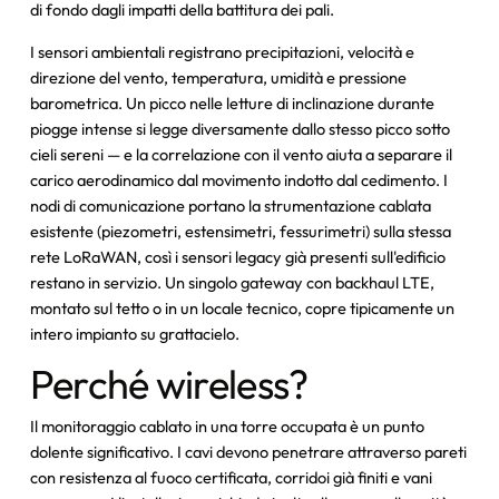
di fondo dagli impatti della battitura dei pali.
I sensori ambientali registrano precipitazioni, velocità e
direzione del vento, temperatura, umidità e pressione
barometrica. Un picco nelle letture di inclinazione durante
piogge intense si legge diversamente dallo stesso picco sotto
cieli sereni — e la correlazione con il vento aiuta a separare il
carico aerodinamico dal movimento indotto dal cedimento. I
nodi di comunicazione portano la strumentazione cablata
esistente (piezometri, estensimetri, fessurimetri) sulla stessa
rete LoRaWAN, così i sensori legacy già presenti sull'edificio
restano in servizio. Un singolo gateway con backhaul LTE,
montato sul tetto o in un locale tecnico, copre tipicamente un
intero impianto su grattacielo.
Perché wireless?
Il monitoraggio cablato in una torre occupata è un punto
dolente significativo. I cavi devono penetrare attraverso pareti
con resistenza al fuoco certificata, corridoi già finiti e vani