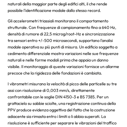
naturali della maggior parte degli edifici alti, il che rende
possibile l'identificazione modale dallo stesso record.
Gli accelerometri triassiali monitorano il comportamento
strutturale. Con frequenze di campionamento fino a 640 Hz,
densità di rumore di 22,5 microg/root-Hz e sincronizzazione
tra sensori entro +/-500 microsecondi, supportano l'analisi
modale operativa su più punti di misura. Un edificio soggetto a
cedimento differenziale mostra variazioni nelle sue frequenze
naturali e nelle forme modali prima che appaia un danno
visibile. Il monitoraggio di queste variazioni fornisce un allarme
precoce che la rigidezza delle fondazioni è cambiata.
I vibrometri misurano la velocità di picco delle particelle su tre
assi con risoluzione di 0,003 mm/s, direttamente
confrontabile con le soglie DIN 4150-3 e BS 7385. Per un
grattacielo su sabbie sciolte, una registrazione continua della
PPV produce evidenza oggettiva del fatto che la costruzione
adiacente sia rimasta entro i limiti o li abbia superati. La
risoluzione è sufficiente per separare le vibrazioni del traffico