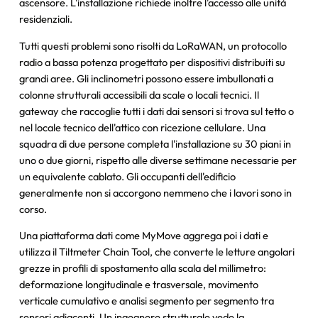
ascensore. L'installazione richiede inoltre l'accesso alle unità
residenziali.
Tutti questi problemi sono risolti da LoRaWAN, un protocollo
radio a bassa potenza progettato per dispositivi distribuiti su
grandi aree. Gli inclinometri possono essere imbullonati a
colonne strutturali accessibili da scale o locali tecnici. Il
gateway che raccoglie tutti i dati dai sensori si trova sul tetto o
nel locale tecnico dell'attico con ricezione cellulare. Una
squadra di due persone completa l'installazione su 30 piani in
uno o due giorni, rispetto alle diverse settimane necessarie per
un equivalente cablato. Gli occupanti dell'edificio
generalmente non si accorgono nemmeno che i lavori sono in
corso.
Una piattaforma dati come MyMove aggrega poi i dati e
utilizza il Tiltmeter Chain Tool, che converte le letture angolari
grezze in profili di spostamento alla scala del millimetro:
deformazione longitudinale e trasversale, movimento
verticale cumulativo e analisi segmento per segmento tra
sensori adiacenti. Un ingegnere strutturale vede la