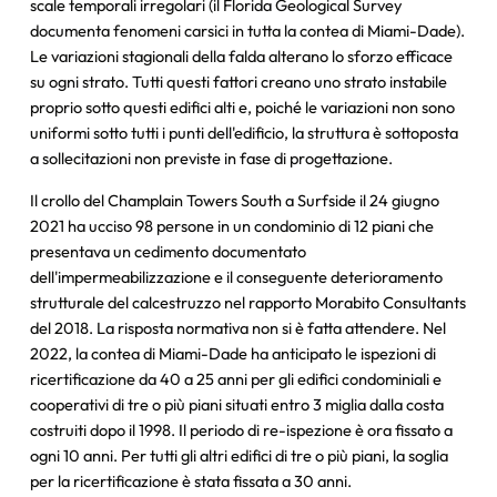
scale temporali irregolari (il Florida Geological Survey
documenta fenomeni carsici in tutta la contea di Miami-Dade).
Le variazioni stagionali della falda alterano lo sforzo efficace
su ogni strato. Tutti questi fattori creano uno strato instabile
proprio sotto questi edifici alti e, poiché le variazioni non sono
uniformi sotto tutti i punti dell'edificio, la struttura è sottoposta
a sollecitazioni non previste in fase di progettazione.
Il crollo del Champlain Towers South a Surfside il 24 giugno
2021 ha ucciso 98 persone in un condominio di 12 piani che
presentava un cedimento documentato
dell'impermeabilizzazione e il conseguente deterioramento
strutturale del calcestruzzo nel rapporto Morabito Consultants
del 2018. La risposta normativa non si è fatta attendere. Nel
2022, la contea di Miami-Dade ha anticipato le ispezioni di
ricertificazione da 40 a 25 anni per gli edifici condominiali e
cooperativi di tre o più piani situati entro 3 miglia dalla costa
costruiti dopo il 1998. Il periodo di re-ispezione è ora fissato a
ogni 10 anni. Per tutti gli altri edifici di tre o più piani, la soglia
per la ricertificazione è stata fissata a 30 anni.