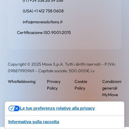
(IT) +39 338 26 39 556
(USA) +1 412 758 0608
info@movesolutions.it
Certificazione ISO 9001:2015
Copyright © 2025 Move S.p.A. Tutti i diritti riservati – P.IVA:
09887990969 – Capitale sociale: 500.000€ i.v
Whistleblowing
Privacy
Cookie
Condizioni
Policy
Policy
generali
MyMove
English
Italian
Spanish
Le tue preferenze relative alla privacy
Informativa sulla raccolta