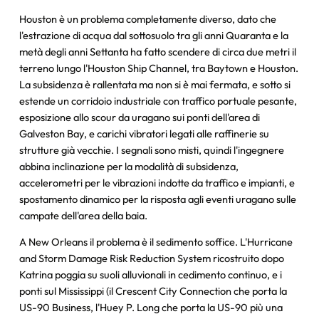
Houston è un problema completamente diverso, dato che
l'estrazione di acqua dal sottosuolo tra gli anni Quaranta e la
metà degli anni Settanta ha fatto scendere di circa due metri il
terreno lungo l'Houston Ship Channel, tra Baytown e Houston.
La subsidenza è rallentata ma non si è mai fermata, e sotto si
estende un corridoio industriale con traffico portuale pesante,
esposizione allo scour da uragano sui ponti dell'area di
Galveston Bay, e carichi vibratori legati alle raffinerie su
strutture già vecchie. I segnali sono misti, quindi l'ingegnere
abbina inclinazione per la modalità di subsidenza,
accelerometri per le vibrazioni indotte da traffico e impianti, e
spostamento dinamico per la risposta agli eventi uragano sulle
campate dell'area della baia.
A New Orleans il problema è il sedimento soffice. L'Hurricane
and Storm Damage Risk Reduction System ricostruito dopo
Katrina poggia su suoli alluvionali in cedimento continuo, e i
ponti sul Mississippi (il Crescent City Connection che porta la
US-90 Business, l'Huey P. Long che porta la US-90 più una