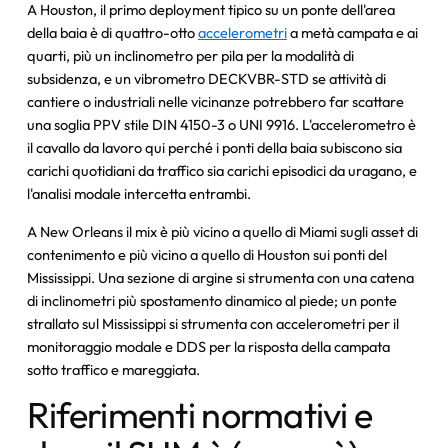
A Houston, il primo deployment tipico su un ponte dell'area
della baia è di quattro-otto
accelerometri
a metà campata e ai
quarti, più un inclinometro per pila per la modalità di
subsidenza, e un vibrometro DECKVBR-STD se attività di
cantiere o industriali nelle vicinanze potrebbero far scattare
una soglia PPV stile DIN 4150-3 o UNI 9916. L'accelerometro è
il cavallo da lavoro qui perché i ponti della baia subiscono sia
carichi quotidiani da traffico sia carichi episodici da uragano, e
l'analisi modale intercetta entrambi.
A New Orleans il mix è più vicino a quello di Miami sugli asset di
contenimento e più vicino a quello di Houston sui ponti del
Mississippi. Una sezione di argine si strumenta con una catena
di inclinometri più spostamento dinamico al piede; un ponte
strallato sul Mississippi si strumenta con accelerometri per il
monitoraggio modale e DDS per la risposta della campata
sotto traffico e mareggiata.
Riferimenti normativi e