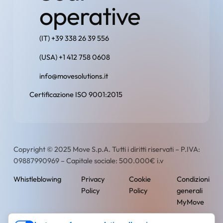
operative
(IT) +39 338 26 39 556
(USA) +1 412 758 0608
info@movesolutions.it
Certificazione ISO 9001:2015
Copyright © 2025 Move S.p.A. Tutti i diritti riservati – P.IVA:
09887990969 – Capitale sociale: 500.000€ i.v
Whistleblowing
Privacy
Cookie
Condizioni
Policy
Policy
generali
MyMove
English
Italian
Spanish